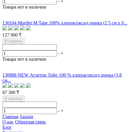
-
+
Товара нет в наличии
130104 Mueller M Tape 100% хлопок/оксид цинка (2,5 см х 9...
127 000 ₸
В корзину
-
+
Товара нет в наличии
130888 NEW Атлетик Тейп 100 % хлопок/оксид цинка (3,8
см...
67 300 ₸
В корзину
-
+
Главная
Акции
О нас
Обратная связь
Блог