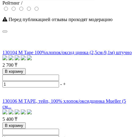
Рейтинг /
Перед публикацией отзывы проходят модерацию
130104 M Tape 100%хлопок/оксид цинка (2,5см-9,1м) штучно
2 700 ₸
В корзину
-
+
130106 M TAPE, тейп, 100% хлопок/оксидцинка Mueller (5
см...
5 400 ₸
В корзину