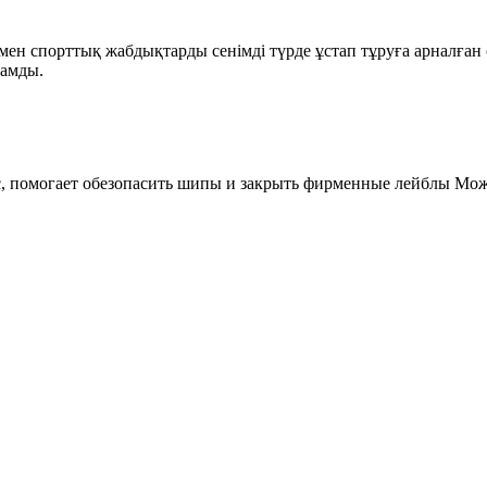
 мен спорттық жабдықтарды сенімді түрде ұстап тұруға арналға
рамды.
с, помогает обезопасить шипы и закрыть фирменные лейблы Може