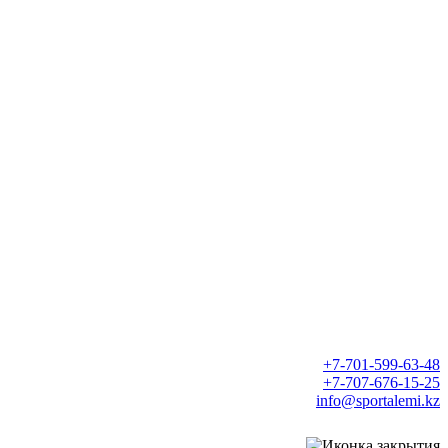
+7-701-599-63-48
+7-707-676-15-25
info@sportalemi.kz