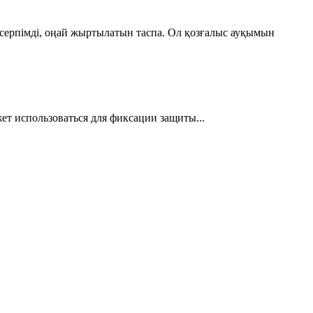
н серпімді, оңай жыртылатын таспа. Ол қозғалыс ауқымын
т использоваться для фиксации защиты...