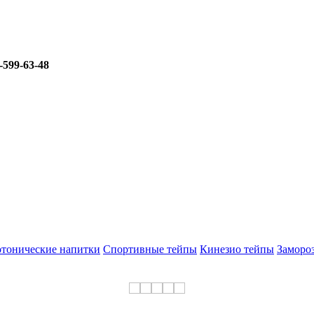
-599-63-48
тонические напитки
Спортивные тейпы
Кинезио тейпы
Заморо