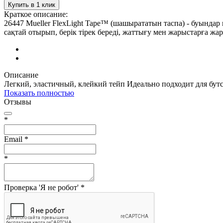
Купить в 1 клик
Краткое описание:
26447 Mueller FlexLight Tape™ (шашырататын таспа) - буындар
сақтай отырып, берік тірек береді, жаттығу мен жарыстарға жа
Описание
Легкий, эластичный, клейкий тейп Идеально подходит для бут
Показать полностью
Отзывы
*
Email
*
*
Проверка 'Я не робот'
*