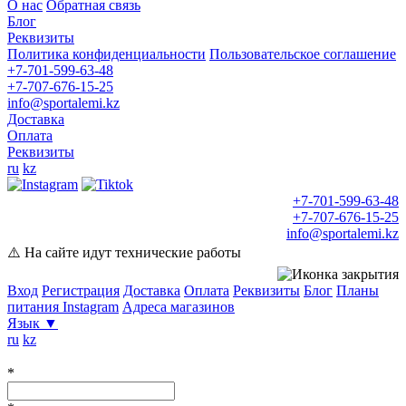
О нас
Обратная связь
Блог
Реквизиты
Политика конфиденциальности
Пользовательское соглашение
+7-701-599-63-48
+7-707-676-15-25
info@sportalemi.kz
Доставка
Оплата
Реквизиты
ru
kz
+7-701-599-63-48
+7-707-676-15-25
info@sportalemi.kz
⚠️ На сайте идут технические работы
Вход
Регистрация
Доставка
Оплата
Реквизиты
Блог
Планы
питания
Instagram
Адреса магазинов
Язык
▼
ru
kz
*