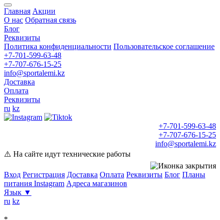
Главная
Акции
О нас
Обратная связь
Блог
Реквизиты
Политика конфиденциальности
Пользовательское соглашение
+7-701-599-63-48
+7-707-676-15-25
info@sportalemi.kz
Доставка
Оплата
Реквизиты
ru
kz
+7-701-599-63-48
+7-707-676-15-25
info@sportalemi.kz
⚠️ На сайте идут технические работы
Вход
Регистрация
Доставка
Оплата
Реквизиты
Блог
Планы
питания
Instagram
Адреса магазинов
Язык
▼
ru
kz
*