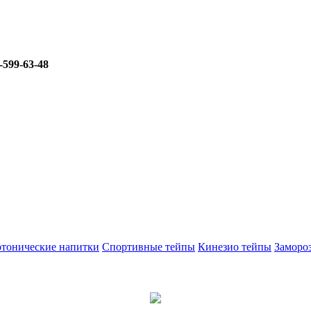
-599-63-48
тонические напитки
Спортивные тейпы
Кинезио тейпы
Заморо