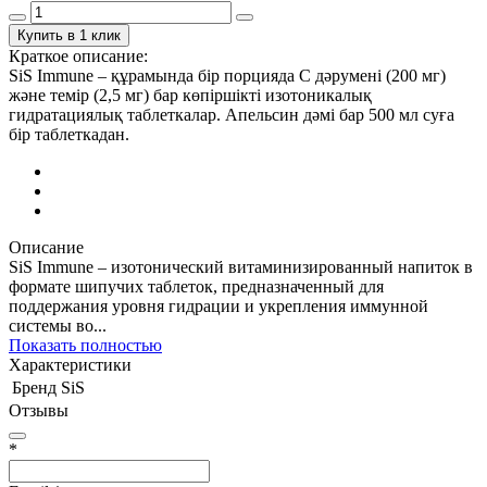
Купить в 1 клик
Краткое описание:
SiS Immune – құрамында бір порцияда С дәрумені (200 мг)
және темір (2,5 мг) бар көпіршікті изотоникалық
гидратациялық таблеткалар. Апельсин дәмі бар 500 мл суға
бір таблеткадан.
Описание
SiS Immune – изотонический витаминизированный напиток в
формате шипучих таблеток, предназначенный для
поддержания уровня гидрации и укрепления иммунной
системы во...
Показать полностью
Характеристики
Бренд
SiS
Отзывы
*