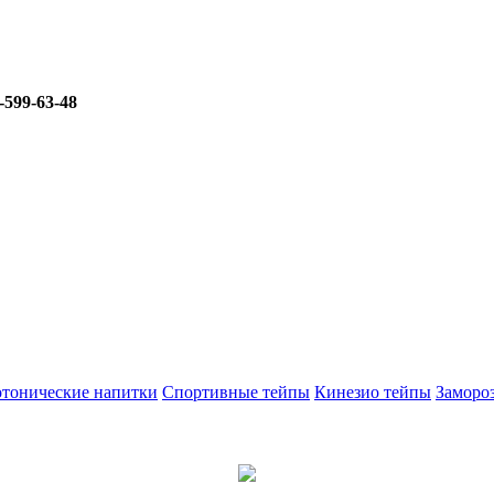
-599-63-48
тонические напитки
Спортивные тейпы
Кинезио тейпы
Заморо