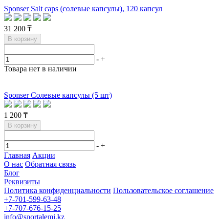
Sponser Salt caps (солевые капсулы), 120 капсул
31 200 ₸
В корзину
-
+
Товара нет в наличии
Sponser Солевые капсулы (5 шт)
1 200 ₸
В корзину
-
+
Главная
Акции
О нас
Обратная связь
Блог
Реквизиты
Политика конфиденциальности
Пользовательское соглашение
+7-701-599-63-48
+7-707-676-15-25
info@sportalemi.kz