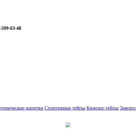
-599-63-48
тонические напитки
Спортивные тейпы
Кинезио тейпы
Заморо