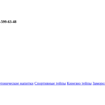
-599-63-48
тонические напитки
Спортивные тейпы
Кинезио тейпы
Заморо