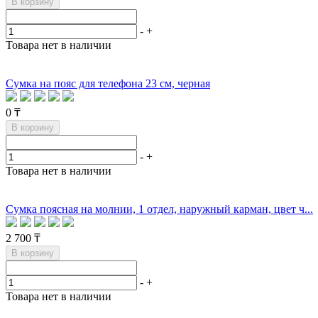
В корзину
-
+
Товара нет в наличии
сумка пояс женская на поясе
сумка на пояс
купить флягу на литр
купить флягу для воды
сумка
Сумка на пояс для телефона 23 см, черная
купить питьевую флягу
0 ₸
В корзину
-
+
Товара нет в наличии
Сумка поясная на молнии, 1 отдел, наружный карман, цвет ч...
2 700 ₸
В корзину
-
+
Товара нет в наличии