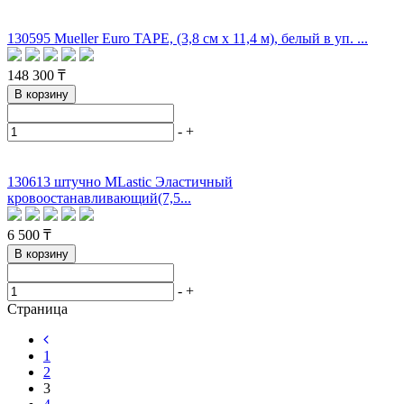
130595 Mueller Euro TAPE, (3,8 см х 11,4 м), белый в уп. ...
148 300 ₸
В корзину
-
+
130613 штучно MLastic Эластичный
кровоостанавливающий(7,5...
6 500 ₸
В корзину
-
+
Страница
1
2
3