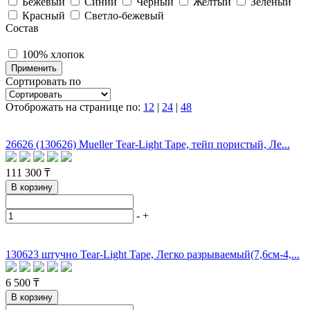
Бежевый
Синий
Черный
Желтый
Зеленый
Красный
Светло-бежевый
Состав
100% хлопок
Применить
Сортировать по
Отоброжать на странице по:
12
|
24
|
48
26626 (130626) Mueller Tear-Light Tape, тейп пористый, Ле...
111 300 ₸
В корзину
-
+
130623 штучно Tear-Light Tape, Легко разрываемый(7,6см-4,...
6 500 ₸
В корзину